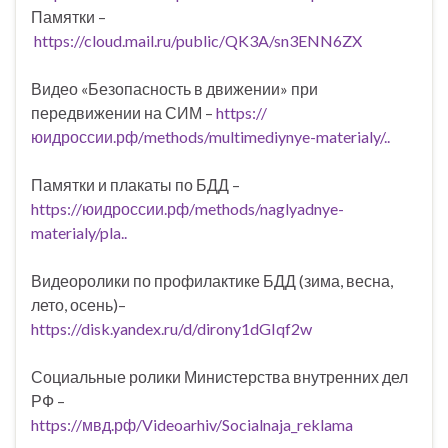
Памятки –
https://cloud.mail.ru/public/QK3A/sn3ENN6ZX
Видео «Безопасность в движении» при
передвижении на СИМ –
https://
юидроссии.рф/methods/multimediynye-materialy/..
Памятки и плакаты по БДД –
https://юидроссии.рф/methods/naglyadnye-
materialy/pla..
Видеоролики по профилактике БДД (зима, весна,
лето, осень)–
https://disk.yandex.ru/d/dirony1dGIqf2w
Социальные ролики Министерства внутренних дел
РФ –
https://мвд.рф/Videoarhiv/Socialnaja_reklama