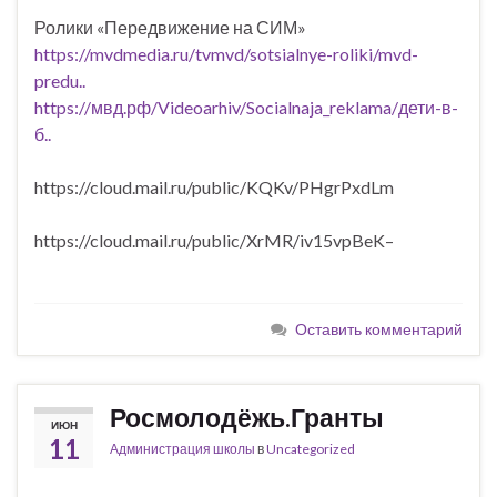
Ролики «Передвижение на СИМ»
https://mvdmedia.ru/tvmvd/sotsialnye-roliki/mvd-
predu..
https://мвд.рф/Videoarhiv/Socialnaja_reklama/дети-в-
б..
https://cloud.mail.ru/public/KQKv/PHgrPxdLm
https://cloud.mail.ru/public/XrMR/iv15vpBeK–
Оставить комментарий
Росмолодёжь.Гранты
ИЮН
11
Администрация школы
в
Uncategorized