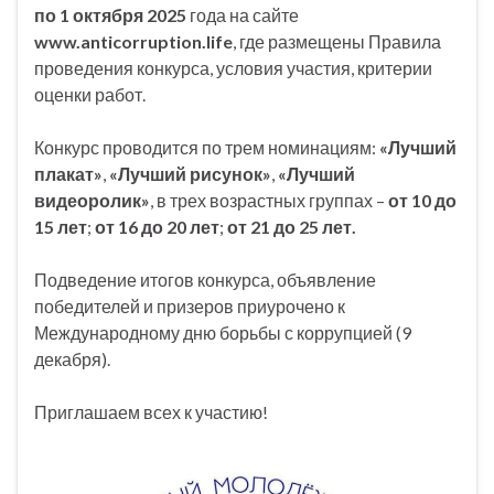
по 1 октября 2025
года на сайте
www
.
anticorruption
.
life
, где размещены Правила
проведения конкурса, условия участия, критерии
оценки работ.
Конкурс проводится по трем номинациям:
«Лучший
плакат»
,
«Лучший рисунок»
,
«Лучший
видеоролик»
, в трех возрастных группах –
от 10 до
15 лет
;
от 16 до 20 лет
;
от 21 до 25 лет.
Подведение итогов конкурса, объявление
победителей и призеров приурочено к
Международному дню борьбы с коррупцией (9
декабря).
Приглашаем всех к участию!