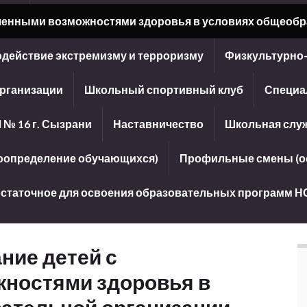
иченными возможностями здоровья в условиях общеобр
действие экстремизму и терроризму
Физкультурно
организации
Школьный спортивный клуб
Специа
 № 16 г. Сызрани
Наставничество
Школьная слу
оопределение обучающихся)
Профильные смены (ос
достаточное для освоения образовательных программ Н
ние детей с
ностями здоровья в