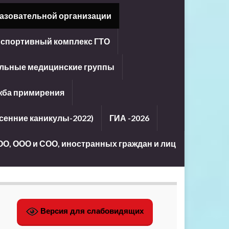
азовательной организации
-спортивный комплекс ГТО
льные медицинские группы
жба примирения
енние каникулы-2022)
ГИА -2026
ОО, ООО и СОО, иностранных граждан и лиц
Версия для слабовидящих