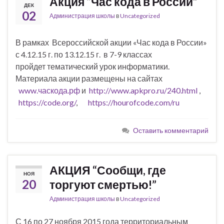
Акция “Час кода в России”
ДЕК
02
Администрация школы
в
Uncategorized
В рамках Всероссийской акции «Час кода в России»
с 4.12.15 г. по 13.12.15 г. в 7-9 классах
пройдет тематический урок информатики.
Материала акции размещены на сайтах
www.часкода.рф
и
http://www.apkpro.ru/240.html
,
https://code.org/
,
https://hourofcode.com/ru
Оставить комментарий
АКЦИЯ “Сообщи, где
НОЯ
20
торгуют смертью!”
Администрация школы
в
Uncategorized
С 16 по 27 ноября 2015 года территориальным