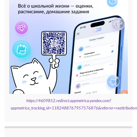
https://4609852.redirect.appmetrica.yandex.com?
appmetrica_tracking_id=1182488767957576876&referrer=reattributi