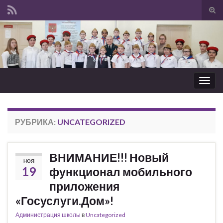
Вкл/
вык
Search for:
фор
пои
Вкл/
выкл
нави
РУБРИКА:
UNCATEGORIZED
ВНИМАНИЕ!!! Новый
НОЯ
19
функционал мобильного
приложения
«Госуслуги.Дом»!
Администрация школы
в
Uncategorized