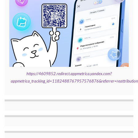
https://4609852.redirect.appmetrica.yandex.com?
appmetrica_tracking_id=1182488767957576876&referrer=reattributi