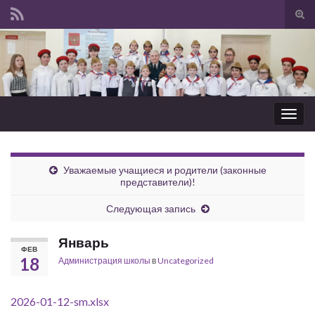
Вкл/
вык
Search for:
фор
пои
Вкл/
выкл
нави
Уважаемые учащиеся и родители (законные
представители)!
Следующая запись
Январь
ФЕВ
18
Администрация школы
в
Uncategorized
2026-01-12-sm.xlsx