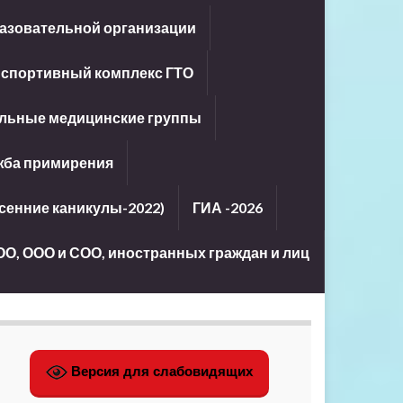
азовательной организации
-спортивный комплекс ГТО
льные медицинские группы
жба примирения
енние каникулы-2022)
ГИА -2026
ОО, ООО и СОО, иностранных граждан и лиц
Версия для слабовидящих