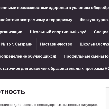
иченными возможностями здоровья в условиях общеобр
действие экстремизму и терроризму
Физкультурно
организации
Школьный спортивный клуб
Специа
 № 16 г. Сызрани
Наставничество
Школьная слу
оопределение обучающихся)
Профильные смены (ос
достаточное для освоения образовательных программ Н
тность
ктивно действовать в нестандартных жизненных ситуациях.