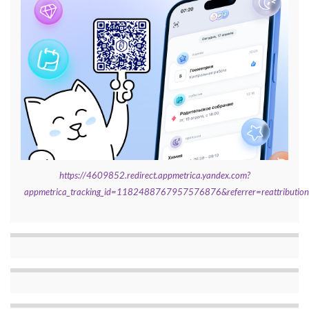
https://4609852.redirect.appmetrica.yandex.com?
appmetrica_tracking_id=1182488767957576876&referrer=reattributi