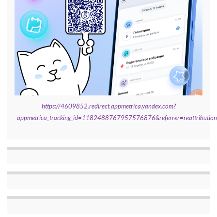
https://4609852.redirect.appmetrica.yandex.com?
appmetrica_tracking_id=1182488767957576876&referrer=reattributi