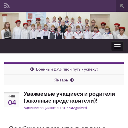
Вкл/
вык
Search for:
фор
пои
Вкл/
выкл
нави
Военный ВУЗ- твой путь к успеху!
Январь
Уважаемые учащиеся и родители
ФЕВ
(законные представители)!
04
Администрация школы
в
Uncategorized