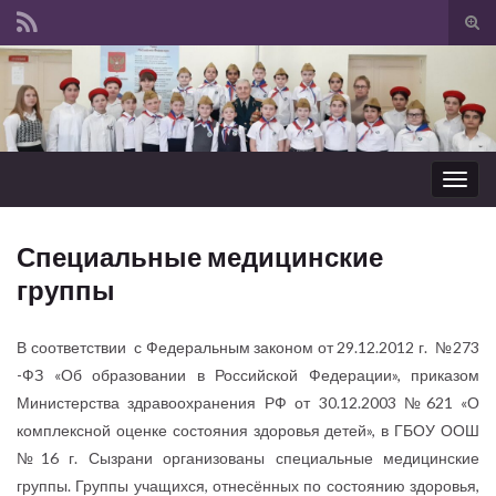
Вкл/
вык
Search for:
фор
пои
Вкл/
выкл
нави
Специальные медицинские
группы
В соответствии с Федеральным законом от 29.12.2012 г. №273
-ФЗ «Об образовании в Российской Федерации», приказом
Министерства здравоохранения РФ от 30.12.2003 №621 «О
комплексной оценке состояния здоровья детей», в ГБОУ ООШ
№16 г. Сызрани организованы специальные медицинские
группы. Группы учащихся, отнесённых по состоянию здоровья,