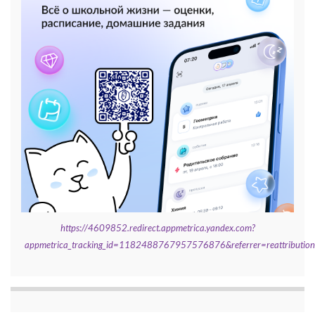
https://4609852.redirect.appmetrica.yandex.com?
appmetrica_tracking_id=1182488767957576876&referrer=reattributi