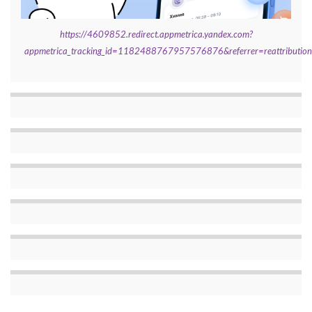
https://4609852.redirect.appmetrica.yandex.com?
appmetrica_tracking_id=1182488767957576876&referrer=reattributi