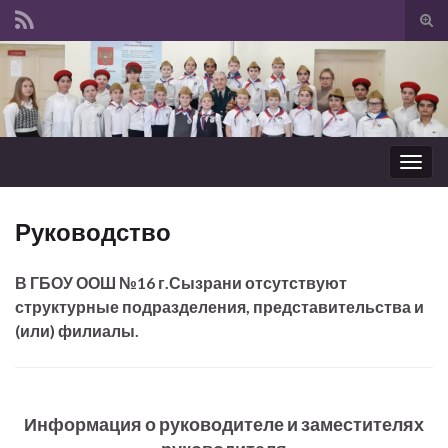
Вкл/
вык
Search for:
фор
пои
Вкл/
выкл
нави
Руководство
В ГБОУ ООШ №16 г.Сызрани отсутствуют
структурные подразделения, представительства и
(или) филиалы.
Информация о руководителе и заместителях