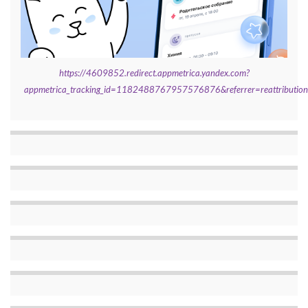
https://4609852.redirect.appmetrica.yandex.com?
appmetrica_tracking_id=1182488767957576876&referrer=reattributi