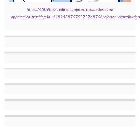
https://4609852.redirect.appmetrica.yandex.com?
appmetrica_tracking_id=1182488767957576876&referrer=reattributi