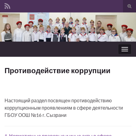
Вкл/
вык
Search for:
фор
пои
Вкл/
выкл
нави
Противодействие коррупции
Настоящий раздел посвящен противодействию
коррупционным проявлениям в сфере деятельности
ГБОУ ООШ №16 г. Сызрани
1. Нормативные правовые и иные акты в сфере