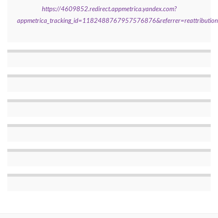
https://4609852.redirect.appmetrica.yandex.com?
appmetrica_tracking_id=1182488767957576876&referrer=reattributi