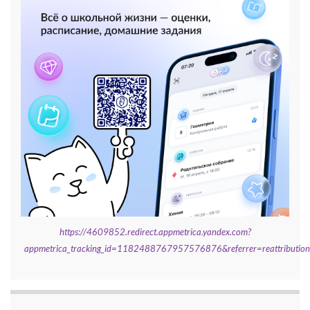
https://4609852.redirect.appmetrica.yandex.com?
appmetrica_tracking_id=1182488767957576876&referrer=reattributi