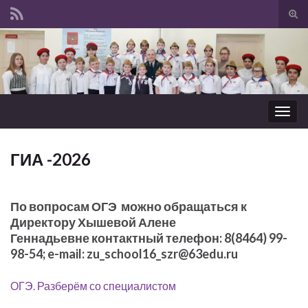
Вкл/
вык
Search for:
фор
пои
Вкл/
выкл
нави
ГИА -2026
По вопросам ОГЭ
можно обращаться к
Директору Хышевой Алене
Геннадьевне контактный телефон:
8(8464) 99-
98-54;
e-mail: zu_school16_szr@63edu.ru
ОГЭ. Разберём со специалистом