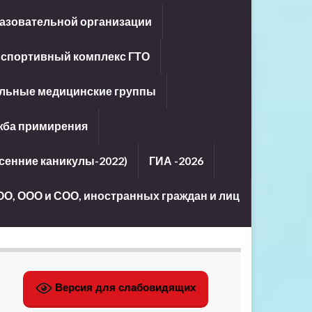
азовательной организации
-спортивный комплекс ГТО
льные медицинские группы
жба примирения
енние каникулы-2022)
ГИА -2026
ОО, ООО и СОО, иностранных граждан и лиц
Версия для слабовидящих