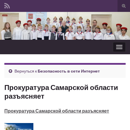
Вкл/
вык
Search for:
фор
пои
Вкл/
выкл
нави
Вернуться к
Безопасность в сети Интернет
Прокуратура Самарской области
разъясняет
Прокуратура Самарской области разъясняет