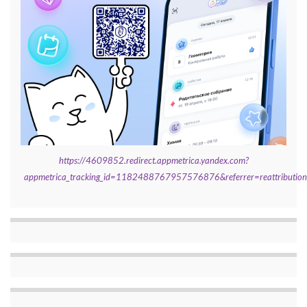
https://4609852.redirect.appmetrica.yandex.com?
appmetrica_tracking_id=1182488767957576876&referrer=reattributi