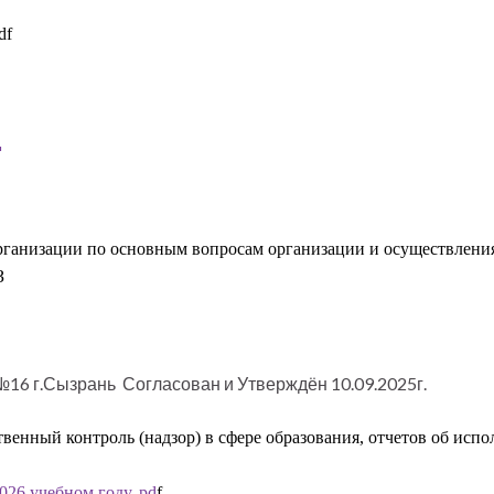
df
д
ганизации по основным вопросам организации и осуществления
З
6 г.Сызрань Согласован и Утверждён 10.09.2025г.
венный контроль (надзор) в сфере образования, отчетов об исп
26 учебном году. pd
f