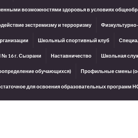
иченными возможностями здоровья в условиях общеобр
действие экстремизму и терроризму
Физкультурно
организации
Школьный спортивный клуб
Специа
 № 16 г. Сызрани
Наставничество
Школьная слу
оопределение обучающихся)
Профильные смены (ос
достаточное для освоения образовательных программ Н